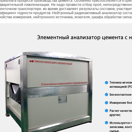
ериалов в процессе производства цемента. Особенно приспособляется к пр
дварительной гомогенизации. Не надо провести отбор проб, непосредственн
ленточном транспортере, во время доставляет результаты составов, участвуе
ффициент годности продуктов. Нейтронный радиоактивный анализатор состав
ройства измерения, нейтронного источника, искателя, шкафа обработки сигна