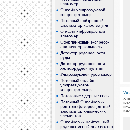
влагомер
Онлайн ультразвуковой
концентратомер
Поточный нейтронный
анализатор качества угля
Онлайн инфракрасный
влагомер
Оффлайновый экспресс-
анализатор зольности
Детектор рудоносности
руды
Детектор рудоносности
железорудной пульпы
Ультразвуковой уровнемер
Поточный онлайн
ультразвуковой
концентратомер
Ул
Потоковые ядерные весы
Уль
Поточный Онлайновый
гра
рентгенофлуоресцентный
инф
изм
анализатор химических
элементов
Онлайновый нейтронный
радиоактивный анализатор