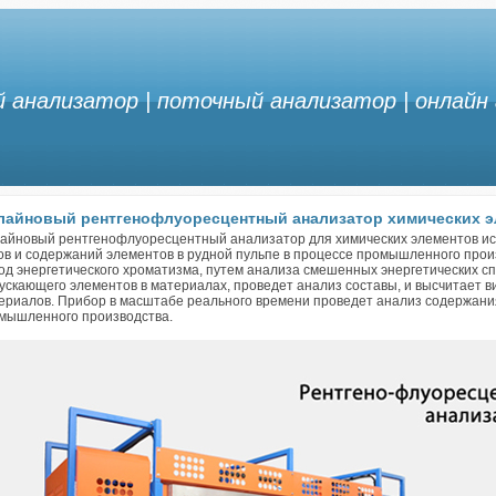
анализатор | поточный анализатор | онлайн
лайновый рентгенофлуоресцентный анализатор химических э
айновый рентгенофлуоресцентный анализатор для химических элементов ис
ов и содержаний элементов в рудной пульпе в процессе промышленного про
од энергетического хроматизма, путем анализа смешенных энергетических сп
ускающего элементов в материалах, проведет анализ составы, и высчитает 
ериалов. Прибор в масштабе реального времени проведет анализ содержани
мышленного производства.