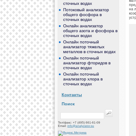
мат
сточных водах
пре
на 
Потоковый анализатор
коэ
общего фосфора в
уст
сточных водах
Онлайн анализатор
общего азота и фосфора в
сточных водах
Онлайн поточный
анализатор тяжелых
металлов в сточных водах
Онлайн поточный
анализатор фторидов в
сточных водах
Онлайн поточный
анализатор хлора в
сточных водах
Контакты
Поиск
Тел/факс: +7 (495) 661-61-09
Email:
info@analyzator.su