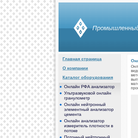
Промышленный 
Главная страница
Он
Онл
О компании
вид
мет
Каталог оборудования
вып
мат
Онлайн РФА анализатор
про
Ультразвуковой онлайн
гранулометр
Онлайн нейтронный
элементный анализатор
цемента
Онлайн анализатор
измеритель плотности в
потоке
Поточный нейтронный