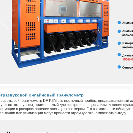
ьтразвуковой онлайновый гранулометр
тразвуковой гранулометр DF-PSM это проточный прибор, предназначенный 
нул в потоке пульпы, применяемый для контроля процесса измельчения пуль
ормации о распространении частиц по размерам. Его возможности обнаруже
ельчании или утилизации могут принести огромную экономическую выгоду.