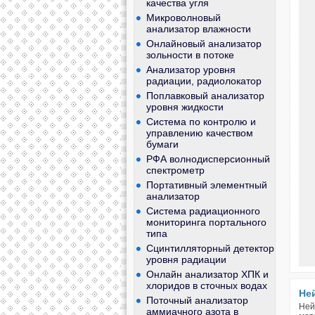
качества угля
Микроволновый
анализатор влажности
Онлайновый анализатор
зольности в потоке
Анализатор уровня
радиации, радиолокатор
Поплавковый анализатор
уровня жидкости
Система по контролю и
управлению качеством
бумаги
РФА волнодисперсионный
спектрометр
Портативный элементный
анализатор
Система радиационного
мониторинга портального
типа
Сцинтилляторный детектор
уровня радиации
Онлайн анализатор ХПК и
хлоридов в сточных водах
Не
Поточный анализатор
Ней
аммиачного азота в